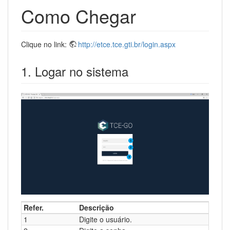
Como Chegar
Clique no link:
http://etce.tce.gti.br/login.aspx
1. Logar no sistema
Refer.
Descrição
1
Digite o usuário.