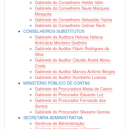
Gabinete do Conselheiro Helder Valin
Gabinete do Conselheiro Saulo Marques
Mesquita
Gabinete do Conselheiro Sebastião Tejota
Gabinete do Conselheiro Celmar Rech
CONSELHEIROS-SUBSTITUTOS
Gabinete da Auditora Heloísa Helena
Antonácio Monteiro Godinho
Gabinete do Auditor Flávio Rodrigues da
Silva
Gabinete do Auditor Cláudio André Abreu
Costa
Gabinete do Auditor Marcos Antônio Borges
Gabinete do Auditor Humberto Lustosa
MINISTÉRIO PÚBLICO DE CONTAS
Gabinete da Procuradora Maisa de Castro
Gabinete do Procurador Eduardo Luz
Gabinete do Procurador Fernando dos
Santos
Gabinete do Procurador Silvestre Gomes
SECRETARIA ADMINISTRATIVA
Gerência de Administração
Gerência de Orçamento e Finanças